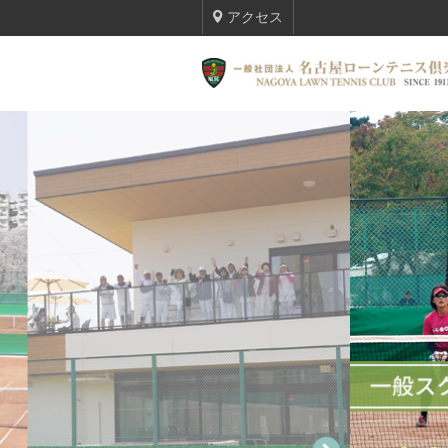
アクセス
TOP
テニススクール
トーナメント
入会・ビジターのご案内
名古屋ローンテニス倶楽部について
倶楽部会員 最新情報