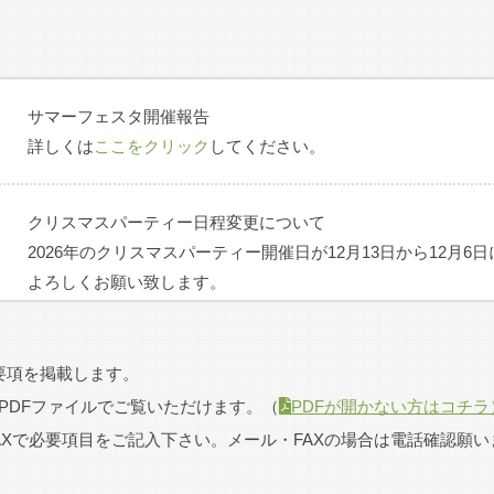
日本庭球協会東海支部設立
支部長、幹事を当倶楽部が任務
1930年
コート1面新設
1933年
サマーフェスタ開催報告
コート3面新設 合計8面 会員8
詳しくは
ここをクリック
してください。
記念を兼ねて、デビスカップ
歓迎模範試合を行う
クリスマスパーティー日程変更について
年（昭和21年）5月 被災を受け、霞ヶ丘（尾張旭市/浅井竹五郎氏所
2026年のクリスマスパーティー開催日が12月13日から12月6
よろしくお願い致します。
秋季会長杯のドローを掲示いたしました。
要項を掲載します。
余裕をもって対戦相手とスケジュールを調整しましょう。
1946年5月
PDFファイルでご覧いただけます。
（
PDFが開かない方はコチラ
詳しくは
ここをクリック
してください。
名古屋ローンテニス倶楽部は
AXで必要項目をご記入下さい。メール・FAXの場合は電話確認願い
会員15名