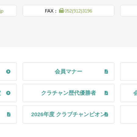
第68回名古屋市民スポーツ祭 ボランティア募集
詳しくは
ここをクリック
してください。
jp
FAX：
052(912)3196
22年）11月 東区武平町の栄コート（現・愛知芸術文化センター）
第32回愛知県スポレク大会のご案内
案内
要項
1947年
中部財界の著名人より寄付金を
倶楽部ハウスを作り、名古屋
甲子園テニスクラブ遠征交流会 開催報告
同時に将来の管理を任せられ
詳しくは
ここをクリック
してください。
1950年
会員マナー
コート4面増設（2面スタンド
全盛時代を迎える
春季会長杯の決勝戦は6/28（日）無事終了いたしました。
1951年
定
クラチャン歴代優勝者
栄コートで全日本選手権大会
荻原雄一・マネヴスキーゾラン ８‐３ 山口清美・藤田裕子
全米覇者のラーセン選手を始
応援有難うございました。
これをきっかけに、国際試合
2026年度 クラブチャンピオン
第1回「全国百歳庭球トーナメ
1952年
秋季会長杯の募集を行います。
中日テニス学校開校
詳しくは
ここをクリック
してください。