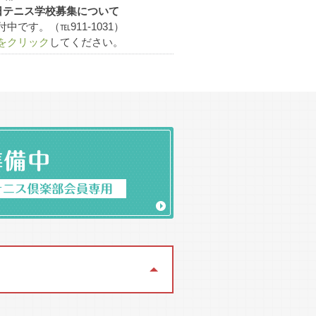
)中日テニス学校募集について
1面 会員11名
です。（℡911-1031）
をクリック
してください。
会員57名
対抗戦を行うようになる