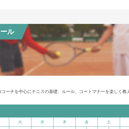
2017年（平成29年）4月 一般社団法人化
クール
ロコーチを中心にテニスの基礎、ルール、コートマナーを楽しく教
火
水
木
金
土