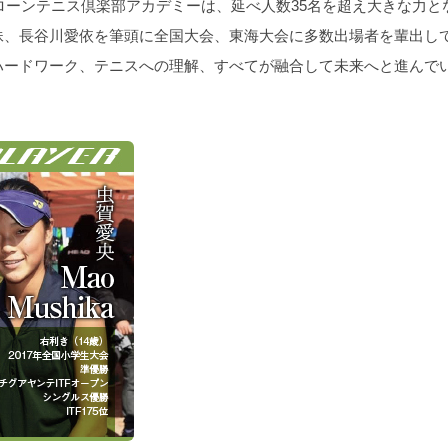
屋ローンテニス倶楽部アカデミーは、延べ人数35名を超え大きな力
妹、長谷川愛依を筆頭に全国大会、東海大会に多数出場者を輩出し
ハードワーク、テニスへの理解、すべてが融合して未来へと進んで
2014年（平成26年）4月 名城庭球場指定管理者