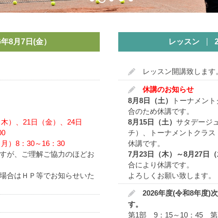
00年に感謝。
次の100年に情熱を
26年8月7日(金）
レッスン
11年（明治44年）3月に創立され、本年2014年には104年目を
レッスン開講致します
ローンテニスクラブと共に、日本で3本の指に入るテニスクラブです
休講のお知らせ
・東桜）に1面のコートと10坪のクラブハウスを建て、「名古屋庭
8月8日（土）
トーナメント
はまだ軟式の時代であり、名古屋における硬式テニスの幕開けは19
合のため休講です。
（木）、21日（金）、24日
8月15日（土）
サタデージ
ありましたが、創立60年を経過した1971年には会員数700名を超
0
チ）、トーナメントクラス
1000名を超え、それ以降も申し込み希望者増加の一途をたどり、常時
月）8：30～16：30
休講です。
すが、ご理解ご協力のほどお
7月23日（木）～8月27日
大規模なプライベートテニスクラブの設立や競技用の公営庭球場が
合により休講です。
ないという理由で移転問題が浮上し、徐々に会員数が減少してきま
場合はＨＰ等でお知らせいた
よろしくお願い致します。
楽部は名城庭球場の指定管理者となります。100年もの長きに亘る歴史
2026年度(令和8年度
つつ、社会貢献に力を注いでいきます。新生名古屋ローンテニス倶
す。
第1部 9：15～10：45 第