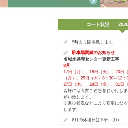
1
アクセス
コート状況
20
名古屋ローンテニス倶楽部は19
9時より開場致します。
ルテニスコミュニティ、東京
駐車場閉鎖のお知らせ
当初、名古屋市東区松山町（現
名城水処理センター更新工事
会員でスタートしました。当時
8月
17日（月）、18日（火）、20日
す。この後4度のコート移転が
（月）、25日（木）8：30～12：0
成長しました。1993年には
27日（木）、28日（金）、31日（
皆様には大変ご迷惑をおかけしま
ほどでした。しかしその後、
願い致します。
は自己所有の土地を持ってい
※進捗状況などにより変更になる
今後2014年4月から、当倶
します。
ために情熱とプライドを持ち
8月の休場日は10日（月)