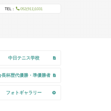
TEL：
052(911)1031
へ移転 コート5面
募り、コート5面、
市に寄付する
る
中日テニス学校
付き）、倶楽部ハウス新築
会長杯歴代優勝・準優勝者
開催
め、米デビスカップ選手が参加
が毎年のように続く
フォトギャラリー
ント」開催