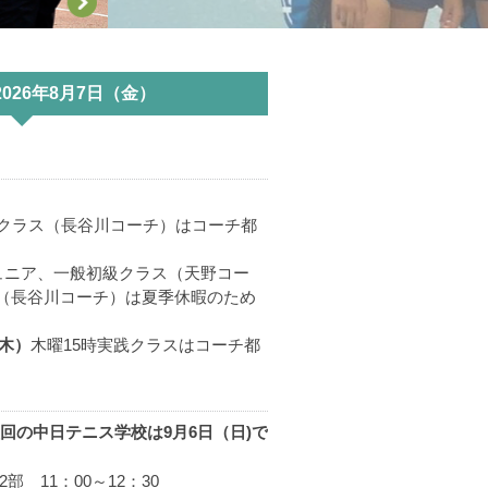
!!
2026年8月7日（金）
迎えます。横浜インターナショナ
。
。
球倶楽部」と名乗り、11名の
クラス（長谷川コーチ）はコーチ都
19年（大正8年）のことで
ュニア、一般初級クラス（天野コー
え、全国でも有数の名門クラブに
（長谷川コーチ）は夏季休暇のため
200名待機中という事態を招く
（木）
木曜15時実践クラスはコーチ都
創設されるのに加え、当倶楽部
した。
・伝統を保ち、次なる100年の
)次回の中日テニス学校は9月6日（日)で
楽部の始まりです。
2部 11：00～12：30