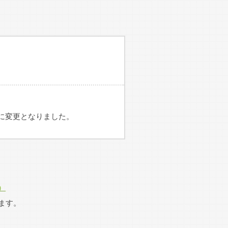
する 会員90名
5名
選手
有）へ移る
日に変更となりました。
）
東海庭球協会と一体の形で復活
ます。