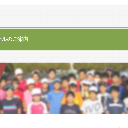
1966年（昭和41年）4月 北区名城の名城コートへ移転 コート8面
7月12日（日）サマーフェスタ懇親会、親善試合を行います
詳しくは
懇親会
、
親善試合
をクリックしてください。
1976年
名城コートで全日本選手権大
ールのご案内
コート5面増設
1989年
令和8年度高松杯開催報告
コート2面増設 合計15面、
詳しくは
ここをクリック
してください。
1993年
会員数1000名を超える 「
2000年
第74回 全国百歳庭球トーナメント 開催報告
「全国百歳庭球トーナメント」
2001年
詳しくは
ここをクリック
してください。
名クジュニアテニス開校
テニスコーチを募集いたします。
2011年（平成23年）2月 創立100周年記念式典・祝賀会
詳しくは
ここをクリック
してください。