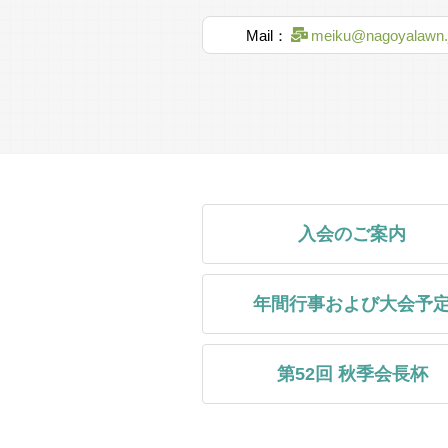
ツ祭
ボランティ
Mail：
meiku@nagoyalawn.
ア
2026.7.14
1947年（昭和
スポレク
2026.7.14
甲子園遠征
開催報告
2026.7.4
入会のご案内
年間行事および大会予
春季会長杯
決勝
2026.6.29
第52回 秋季会長杯
秋季会長杯
2026.6.22